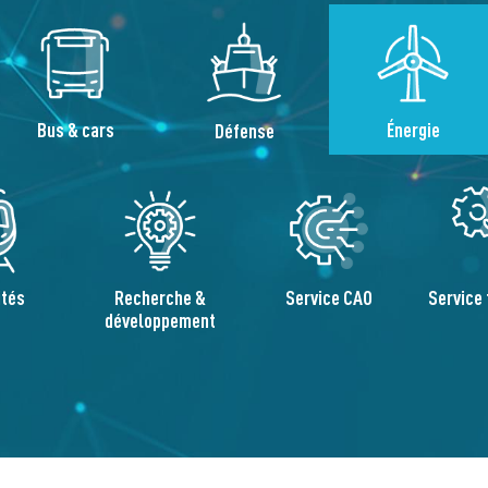
Bus & cars
Énergie
Défense
Recherche &
Service CAO
Service 
ités
développement