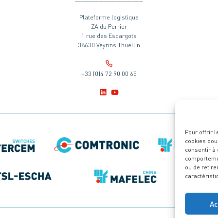
Plateforme logistique
ZA du Perrier
1 rue des Escargots
38630 Veyrins Thuellin
+33 (0)4 72 90 00 65
Pour offrir 
cookies pour
consentir à
comportement
ou de retire
caractéristi
Ac