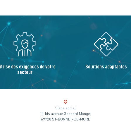
îtrise des exigences de votre
Solutions adaptables
secteur
Siège social
11 bis avenue Gaspard Monge,
69720 ST-BONNET-DE-MURE
____________________