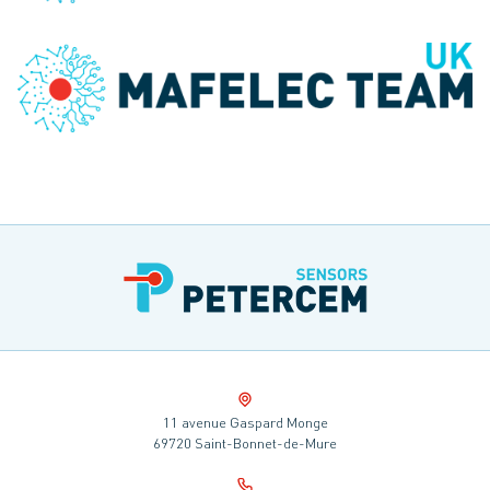
11 avenue Gaspard Monge
69720 Saint-Bonnet-de-Mure