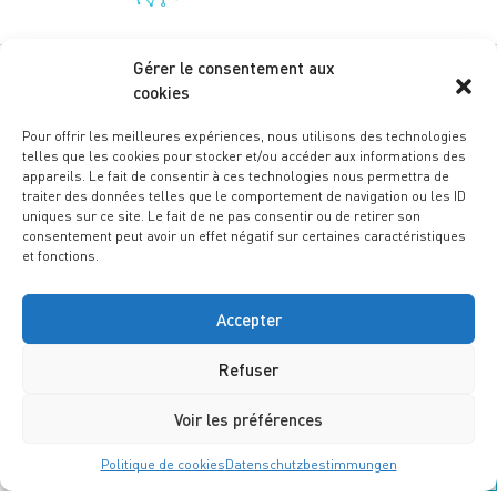
Gérer le consentement aux
cookies
Pour offrir les meilleures expériences, nous utilisons des technologies
telles que les cookies pour stocker et/ou accéder aux informations des
appareils. Le fait de consentir à ces technologies nous permettra de
traiter des données telles que le comportement de navigation ou les ID
uniques sur ce site. Le fait de ne pas consentir ou de retirer son
consentement peut avoir un effet négatif sur certaines caractéristiques
et fonctions.
Accepter
Refuser
Voir les préférences
Rechtliche informationen
Datenschutzbestimmungen
Nous contacter
Bedingungen und konditionen
Politique de cookies (UE)
Politique de cookies
Datenschutzbestimmungen
Conception :
notrestudio.fr